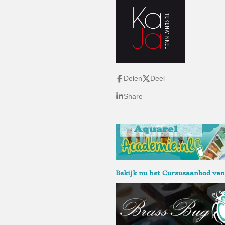
Delen
Deel
Share
Bekijk nu het Cursusaanbod va