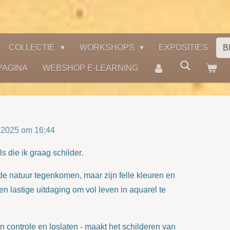
COLLECTIE
WORKSHOPS
EXPOSITIES
B
PAGINA
WEBSHOP E-LEARNING
 2025 om 16:44
s die ik graag schilder.
n de natuur tegenkomen, maar zijn felle kleuren en
n lastige uitdaging om vol leven in aquarel te
n controle en loslaten - maakt het schilderen van