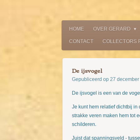
Ga
direct
naar
HOME
OVER GERARD
de
CONTACT
COLLECTORS 
hoofdinhoud
De ijsvogel
Gepubliceerd op 27 december
De ijsvogel is een van de vogel
Je kunt hem relatief dichtbij i
strakke veren maken hem tot ee
schilderen.
Juist dat spanningsveld - tusse