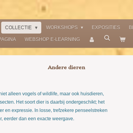
COLLECTIE
WORKSHOPS
EXPOSITIES
B
PAGINA
WEBSHOP E-LEARNING
Andere dieren
niet alleen vogels of wildlife, maar ook huisdieren,
secten. Het soort dier is daarbij ondergeschikt; het
 en expressie. In losse, trefzekere penseelstreken
er, eerder dan een exacte weergave.