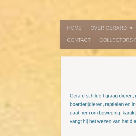
Ga
direct
naar
HOME
OVER GERARD
de
CONTACT
COLLECTORS 
hoofdinhoud
Gerard schildert graag dieren, 
boerderijdieren, reptielen en in
gaat hem om beweging, karakter
vangt hij het wezen van het di